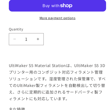
More payment options
Quantity
Decrease
Increase
quantity
quantity
for
for
Ultimaker
Ultimaker
S5・
S5・
UltiMaker S5 Material Stationは、UltiMaker S5 3D
S7・
S7・
プリンター用のコンポジット対応フィラメント管理
S8
S8
ソリューションです。湿度管理された保管庫で、すべ
マ
マ
てのUltiMaker製フィラメントを自動検出して切り替
テ
テ
え、さらに定期的に追加されるサードパーティ製フ
リ
リ
ィラメントにも対応しています。
ア
ア
ル
ル
主な特徴