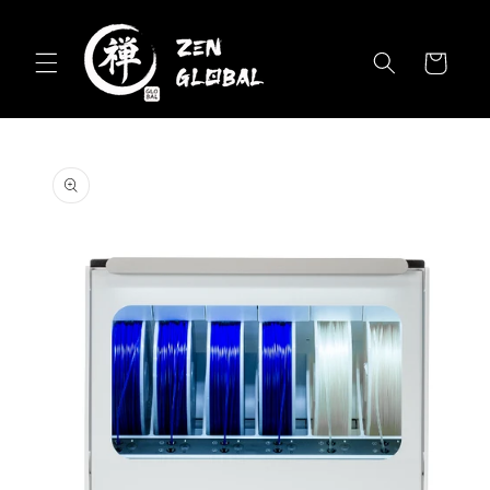
Skip to
content
Cart
Skip to
product
information