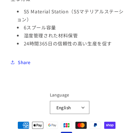
ス
ス
S5 Material Station（S5マテリアルステーシ
テ
テ
ョン）
ー
ー
6スプール容量
シ
シ
ョ
ョ
湿度管理された材料保管
ン
ン
24時間365日の信頼性の高い生産を促す
Share
Language
English
Payment
methods