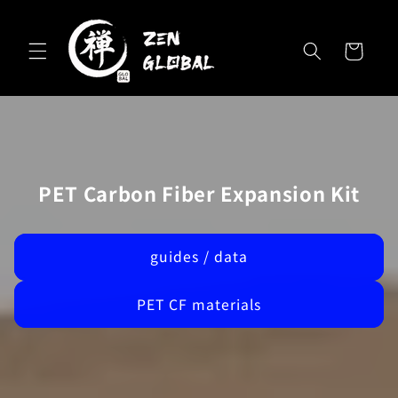
Skip to
content
Cart
PET Carbon Fiber Expansion Kit
guides / data
PET CF materials