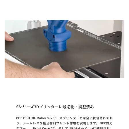
Sシリーズ3Dプリンターに最適化・調整済み
PET CFはUltiMaker Sシリーズプリンターと完全に統合されてお
り、シームレスな複合材料プリント体験を実現します。NFC対応
スプール、Print Core CC、そしてUltiMaker Curaに搭載され