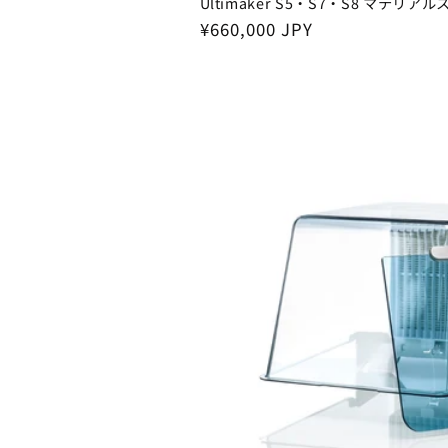
Ultimaker S5・S7・S8 マテリ
Regular
¥660,000 JPY
price