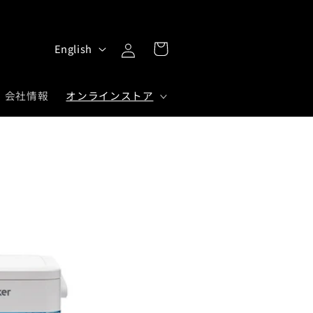
Log
L
Cart
English
in
a
n
会社情報
オンラインストア
g
u
a
g
e