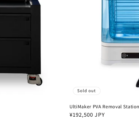
Sold out
UltiMaker PVA Removal Statio
Regular
¥192,500 JPY
price