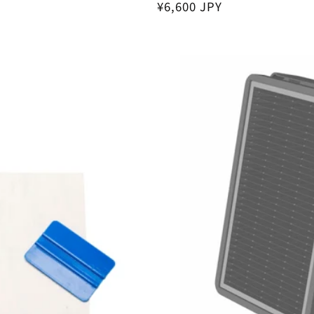
Regular
¥6,600 JPY
price