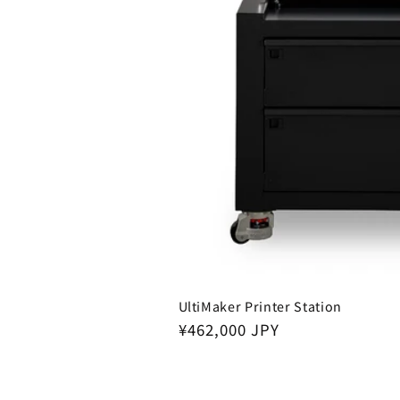
UltiMaker Printer Station
Regular
¥462,000 JPY
price