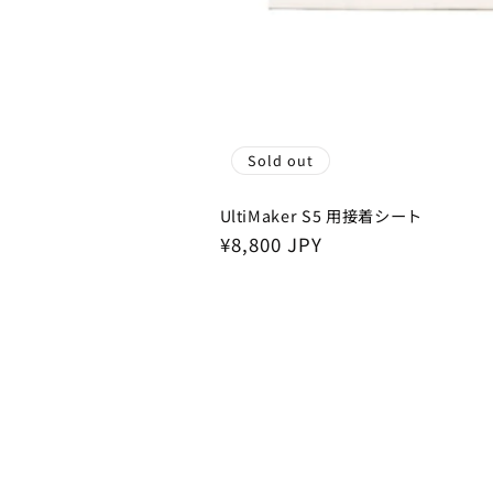
Sold out
UltiMaker S5 用接着シート
Regular
¥8,800 JPY
price