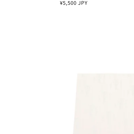
Regular
¥5,500 JPY
price