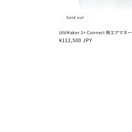
Sold out
UltiMaker 2+ Connect 用エアマ
Regular
¥112,500 JPY
price