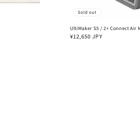
Sold out
UltiMaker S5 / 2+ Connect Air
Regular
¥12,650 JPY
price