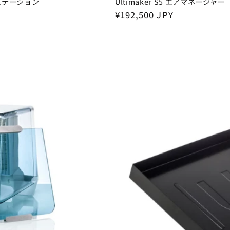
アルステーション
Ultimaker S5 エアマネージャー
Regular
¥192,500 JPY
price