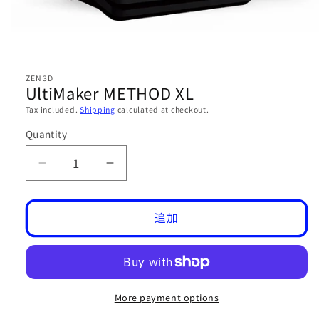
Open
media
ZEN3D
1
UltiMaker METHOD XL
in
modal
Tax included.
Shipping
calculated at checkout.
Quantity
Decrease
Increase
quantity
quantity
for
for
UltiMaker
UltiMaker
追加
METHOD
METHOD
XL
XL
More payment options