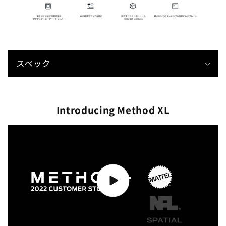
C
o
スペック
l
l
a
Introducing Method XL
p
s
i
b
l
e
c
o