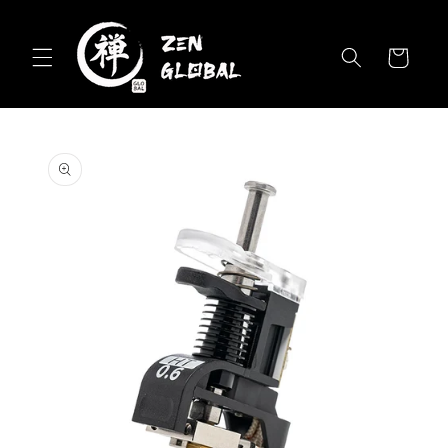
Skip to
content
Cart
Skip to
product
information