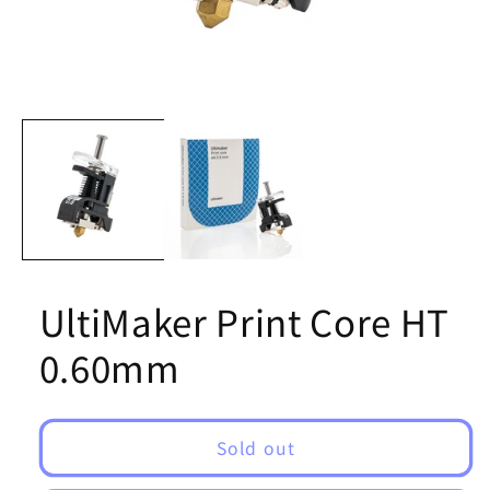
Open
media
1
in
modal
UltiMaker Print Core HT
0.60mm
Sold out