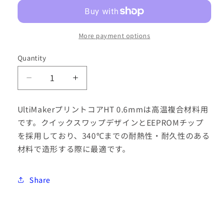
More payment options
Quantity
Decrease
Increase
quantity
quantity
for
for
UltiMakerプリントコアHT 0.6mmは高温複合材料用
UltiMaker
UltiMaker
です。クイックスワップデザインとEEPROMチップ
Print
Print
を採用しており、340℃までの耐熱性・耐久性のある
Core
Core
HT
HT
材料で造形する際に最適です。
0.60mm
0.60mm
Share