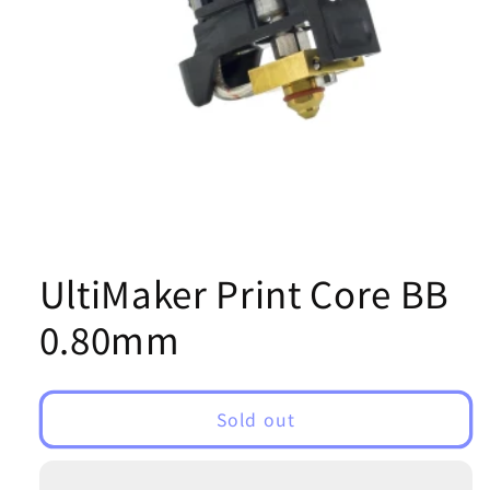
Open
media
1
UltiMaker Print Core BB
in
modal
0.80mm
Sold out