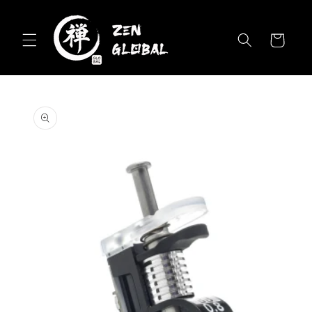
Skip to
content
Cart
Skip to
product
information