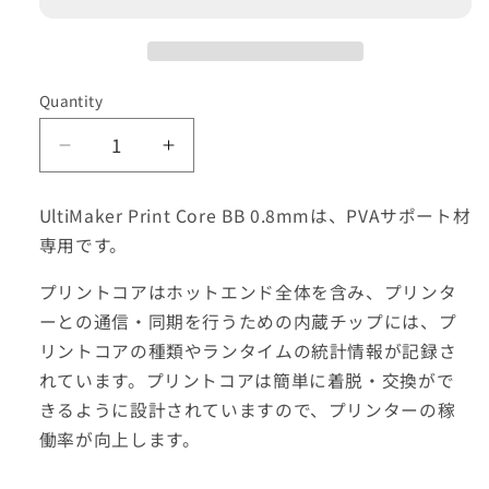
Quantity
Decrease
Increase
quantity
quantity
for
for
UltiMaker Print Core BB 0.8mmは、PVAサポート材
UltiMaker
UltiMaker
専用です。
Print
Print
Core
Core
プリントコアはホットエンド全体を含み、プリンタ
BB
BB
ーとの通信・同期を行うための内蔵チップには、プ
0.80mm
0.80mm
リントコアの種類やランタイムの統計情報が記録さ
れています。プリントコアは簡単に着脱・交換がで
きるように設計されていますので、プリンターの稼
働率が向上します。