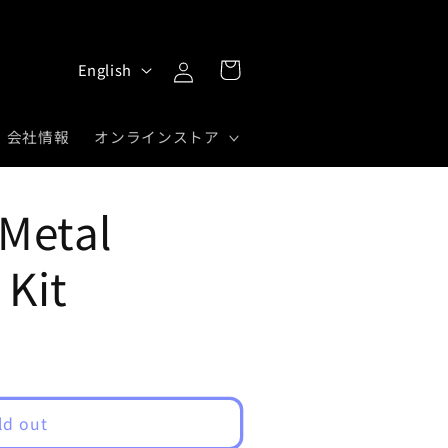
Log
L
Cart
English
in
a
n
会社情報
オンラインストア
g
u
 Metal
a
g
 Kit
e
ld out