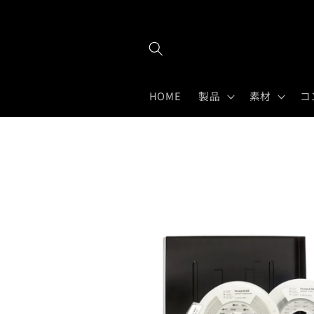
Skip to
content
HOME
製品
素材
コ
Skip to
product
information