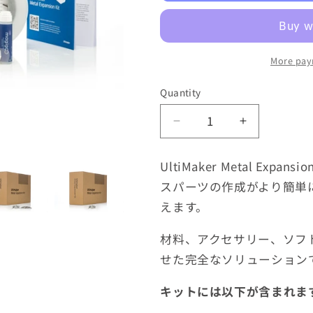
More pay
Quantity
Decrease
Increase
quantity
quantity
for
for
UltiMaker Metal Exp
UltiMaker
UltiMaker
スパーツの作成がより簡単
Metal
Metal
Expansion
Expansion
えます。
Kit
Kit
Complete
Complete
材料、アクセサリー、ソフ
せた完全なソリューション
キットには以下が含まれます