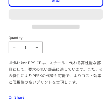
追加
Quantity
Decrease
Increase
quantity
quantity
for
for
UltiMaker PPS CFは、スチールに代わる高性能な部
UltiMaker
UltiMaker
品として、要求の低い部品に適しています。また、そ
2.85mm
2.85mm
の特性によりPEEKの代替も可能で、よりコスト効率
NFC
NFC
PPS-
PPS-
と信頼性の高いプリントを実現します。
CF
CF
-
-
Black
Black
Share
-
-