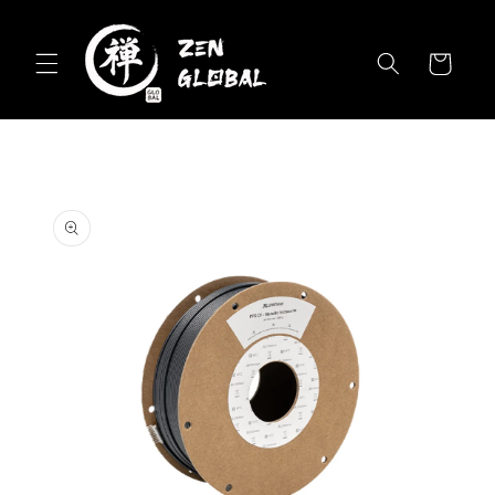
Skip to
content
Cart
Skip to
product
information