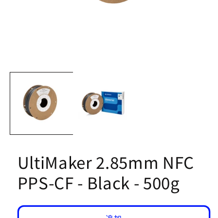
Open
media
1
in
modal
UltiMaker 2.85mm NFC
PPS-CF - Black - 500g