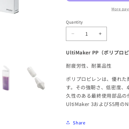
More pay
Quantity
Decrease
Increase
quantity
quantity
for
for
UltiMaker PP（ポリプ
UltiMaker
UltiMaker
2.85mm
2.85mm
耐疲労性、耐薬品性
NFC
NFC
PP
PP
ポリプロピレンは、優れた
-
-
す。その強靭さ、低密度、
500g
500g
久性のある最終使用部品の
UltiMaker 3およびS5用
Share