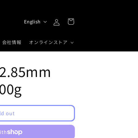
Log
L
Cart
English
in
a
n
会社情報
オンラインストア
g
u
 2.85mm
a
g
500g
e
ld out