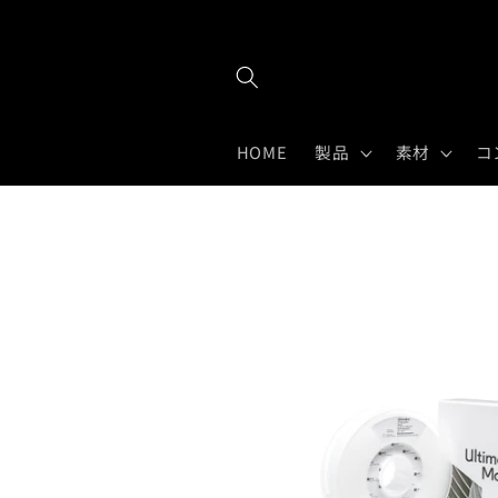
Skip to
content
HOME
製品
素材
コ
Skip to
product
information